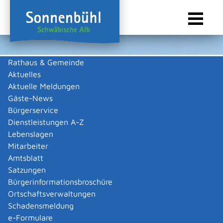
Rathaus & Gemeinde
Aktuelles
Sie sind hier:
Startseite Sonnenbühl
/
Wirtschaft
/
Gewerbeliste
Aktuelle Meldungen
Gewerbeliste
Gäste-News
Bürgerservice
Dienstleistungen A-Z
Lebenslagen
Keine Daten vorhanden
Mitarbeiter
Amtsblatt
Zurück zur Suche
Satzungen
Zurück zur Suche
Bürgerinformationsbroschüre
Ortschaftsverwaltungen
|
|
Schadensmeldung
e-Formulare