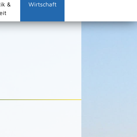
tik &
Wirtschaft
eit