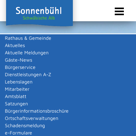
Rathaus & Gemeinde
Aktuelles
Sie sind hier:
Startseite Sonnenbühl
/
Wirtschaft
/
Gewerbeliste
Aktuelle Meldungen
Gewerbeliste
Gäste-News
Bürgerservice
Dienstleistungen A-Z
Lebenslagen
Keine Daten vorhanden
Mitarbeiter
Amtsblatt
Zurück zur Suche
Satzungen
Zurück zur Suche
Bürgerinformationsbroschüre
Ortschaftsverwaltungen
|
|
Schadensmeldung
e-Formulare