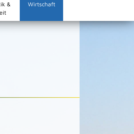
tik &
Wirtschaft
eit