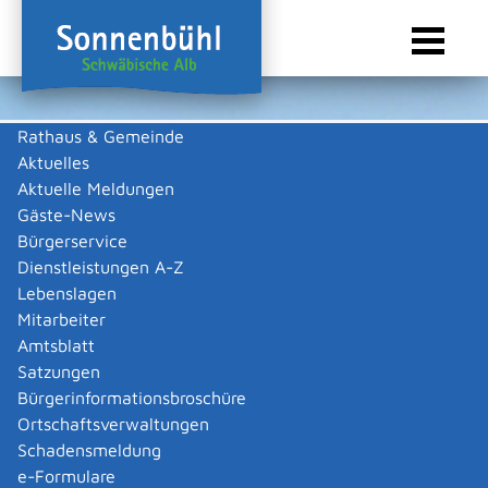
Rathaus & Gemeinde
Aktuelles
Sie sind hier:
Startseite Sonnenbühl
/
Wirtschaft
/
Gewerbeliste
Aktuelle Meldungen
Gewerbeliste
Gäste-News
Bürgerservice
Dienstleistungen A-Z
Lebenslagen
Keine Daten vorhanden
Mitarbeiter
Amtsblatt
Zurück zur Suche
Satzungen
Zurück zur Suche
Bürgerinformationsbroschüre
Ortschaftsverwaltungen
|
|
Schadensmeldung
e-Formulare