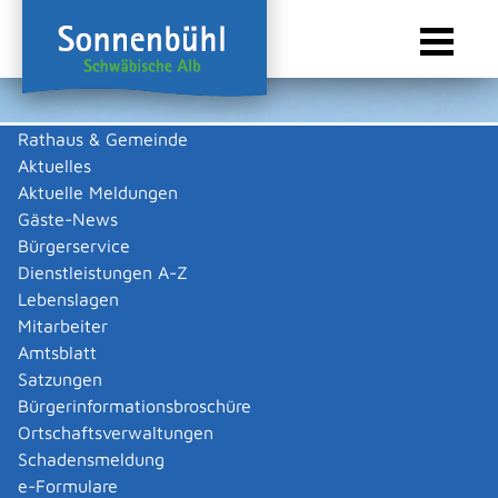
Rathaus & Gemeinde
Aktuelles
Sie sind hier:
Startseite Sonnenbühl
/
Wirtschaft
/
Gewerbeliste
Aktuelle Meldungen
Gewerbeliste
Gäste-News
Bürgerservice
Dienstleistungen A-Z
Lebenslagen
Keine Daten vorhanden
Mitarbeiter
Amtsblatt
Zurück zur Suche
Satzungen
Zurück zur Suche
Bürgerinformationsbroschüre
Ortschaftsverwaltungen
|
|
Schadensmeldung
e-Formulare