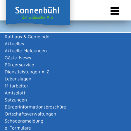
Rathaus & Gemeinde
Aktuelles
Sie sind hier:
Startseite Sonnenbühl
/
Wirtschaft
/
Gewerbeliste
Aktuelle Meldungen
Gewerbeliste
Gäste-News
Bürgerservice
Dienstleistungen A-Z
Lebenslagen
Keine Daten vorhanden
Mitarbeiter
Amtsblatt
Zurück zur Suche
Satzungen
Zurück zur Suche
Bürgerinformationsbroschüre
Ortschaftsverwaltungen
|
|
Schadensmeldung
e-Formulare