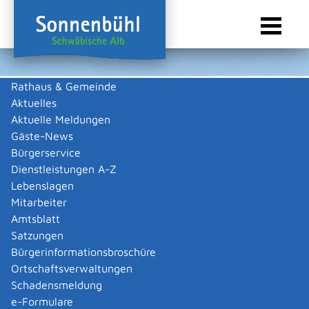
Rathaus & Gemeinde
Aktuelles
Sie sind hier:
Startseite Sonnenbühl
/
Wirtschaft
/
Gewerbeliste
Aktuelle Meldungen
Gewerbeliste
Gäste-News
Bürgerservice
Dienstleistungen A-Z
Lebenslagen
Keine Daten vorhanden
Mitarbeiter
Amtsblatt
Zurück zur Suche
Satzungen
Zurück zur Suche
Bürgerinformationsbroschüre
Ortschaftsverwaltungen
|
|
Schadensmeldung
e-Formulare