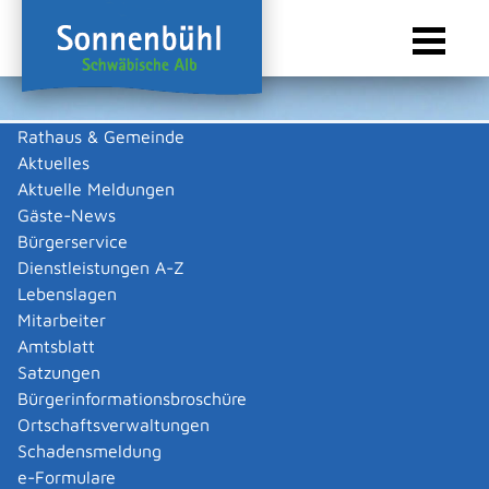
Rathaus & Gemeinde
Aktuelles
Sie sind hier:
Startseite Sonnenbühl
/
Wirtschaft
/
Gewerbeliste
Aktuelle Meldungen
Gewerbeliste
Gäste-News
Bürgerservice
Dienstleistungen A-Z
Lebenslagen
Keine Daten vorhanden
Mitarbeiter
Amtsblatt
Zurück zur Suche
Satzungen
Zurück zur Suche
Bürgerinformationsbroschüre
Ortschaftsverwaltungen
|
|
Schadensmeldung
e-Formulare