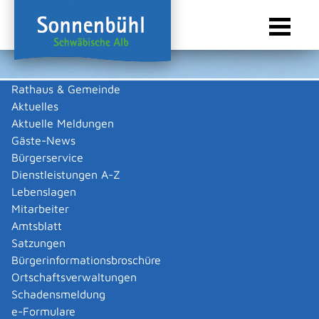
Rathaus & Gemeinde
Aktuelles
Sie sind hier:
Startseite Sonnenbühl
/
Wirtschaft
/
Gewerbeliste
Aktuelle Meldungen
Gewerbeliste
Gäste-News
Bürgerservice
Dienstleistungen A-Z
Lebenslagen
Keine Daten vorhanden
Mitarbeiter
Amtsblatt
Zurück zur Suche
Satzungen
Zurück zur Suche
Bürgerinformationsbroschüre
Ortschaftsverwaltungen
|
|
Schadensmeldung
e-Formulare