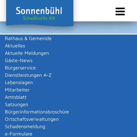
Rathaus & Gemeinde
Aktuelles
Sie sind hier:
Startseite Sonnenbühl
/
Wirtschaft
/
Gewerbeliste
Aktuelle Meldungen
Gewerbeliste
Gäste-News
Bürgerservice
Dienstleistungen A-Z
Lebenslagen
Keine Daten vorhanden
Mitarbeiter
Amtsblatt
Zurück zur Suche
Satzungen
Zurück zur Suche
Bürgerinformationsbroschüre
Ortschaftsverwaltungen
|
|
Schadensmeldung
e-Formulare