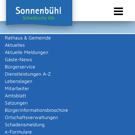
Rathaus & Gemeinde
Aktuelles
Sie sind hier:
Startseite Sonnenbühl
/
Wirtschaft
/
Gewerbeliste
Aktuelle Meldungen
Gewerbeliste
Gäste-News
Bürgerservice
Dienstleistungen A-Z
Lebenslagen
Keine Daten vorhanden
Mitarbeiter
Amtsblatt
Zurück zur Suche
Satzungen
Zurück zur Suche
Bürgerinformationsbroschüre
Ortschaftsverwaltungen
|
|
Schadensmeldung
e-Formulare