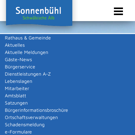
Rathaus & Gemeinde
Aktuelles
Sie sind hier:
Startseite Sonnenbühl
/
Wirtschaft
/
Gewerbeliste
Aktuelle Meldungen
Gewerbeliste
Gäste-News
Bürgerservice
Dienstleistungen A-Z
Lebenslagen
Keine Daten vorhanden
Mitarbeiter
Amtsblatt
Zurück zur Suche
Satzungen
Zurück zur Suche
Bürgerinformationsbroschüre
Ortschaftsverwaltungen
|
|
Schadensmeldung
e-Formulare