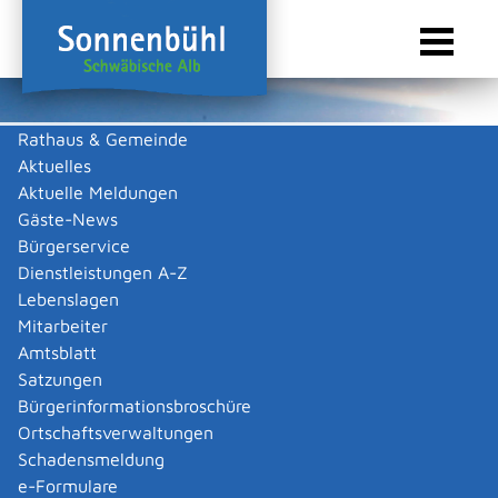
Rathaus & Gemeinde
Aktuelles
Sie sind hier:
Startseite Sonnenbühl
/
Touristik & Freizeit
/
Gastronomie
Aktuelle Meldungen
Gastronomie
Gäste-News
Bürgerservice
Dienstleistungen A-Z
Lebenslagen
Pizzeria - Ristorante Da Pino
Mitarbeiter
Sportheim TSV Undingen
Amtsblatt
Satzungen
Beschreibung
Bürgerinformationsbroschüre
Ortschaftsverwaltungen
Wir bieten Ihnen frische italienische Spezialitäten und Pizza,
Schadensmeldung
auch zum Mitnehmen. Ausgewählte Fleisch- und Fischgerichte
stehen ebenso auf unserer Speisekarte wie der gute Wein dazu.
e-Formulare