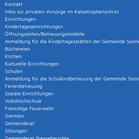
Für Gruppen und Familienfeiern stehen wir Ihnen ebenso gerne
Kontakt
zur Verfügung wie für das gemütliche Essen zu zweit oder eine
Infos zur privaten Vorsorge im Katastrophenschutz
zünftige Stammtischrunde.
Einrichtungen
Kindertageseinrichtungen
Unsere Öffnungszeiten sind von 11.00 - 14.00 Uhr und dann ab
Öffnungszeiten/Betreuungsmodelle
16.30 Uhr.
Anmeldung für die Kindertagesstätten der Gemeinde Sonn
Büchereien
Zurück
Zurück zur Suche
Kirchen
Kulturelle Einrichtungen
|
|
Schulen
Anmeldung für die Schulkindbetreuung der Gemeinde Son
Ferienbetreuung
Soziale Einrichtungen
Volkshochschule
Freiwillige Feuerwehr
Gremien
Gemeinderat
Datenschutz
|
Impressum
p
owered by
Sitzungen
Komm.ONE
Gemeinderat Presseberichte