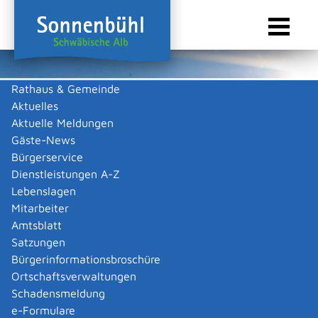
Rathaus & Gemeinde
Aktuelles
Sie sind hier:
Startseite Sonnenbühl
/
Touristik & Freizeit
/
Gastronomie
Aktuelle Meldungen
Gastronomie
Gäste-News
Bürgerservice
Dienstleistungen A-Z
Lebenslagen
Keine Daten vorhanden
Mitarbeiter
Amtsblatt
Zurück zur Suche
Satzungen
Zurück zur Suche
Bürgerinformationsbroschüre
Ortschaftsverwaltungen
|
|
Schadensmeldung
e-Formulare