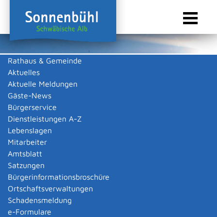
Rathaus & Gemeinde
Aktuelles
Sie sind hier:
Startseite Sonnenbühl
/
Touristik & Freizeit
/
Gastronomie
Aktuelle Meldungen
Gastronomie
Gäste-News
Bürgerservice
Dienstleistungen A-Z
Lebenslagen
Keine Daten vorhanden
Mitarbeiter
Amtsblatt
Zurück zur Suche
Satzungen
Zurück zur Suche
Bürgerinformationsbroschüre
Ortschaftsverwaltungen
|
|
Schadensmeldung
e-Formulare