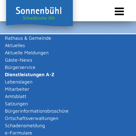
Rathaus & Gemeinde
Aktuelles
Sie sind hier:
Startseite Sonnenbühl
/
Rathaus & Gemeinde
/
Bürgerservice
/
Dienstleistungen A-Z
Aktuelle Meldungen
Gäste-News
Dienstleistungen A-Z
Bürgerservice
Dienstleistungen A-Z
Leistungen
Lebenslagen
Mitarbeiter
Amtsblatt
Die Beschreibungen der Dienstleistungen erklären eine
Satzungen
Vielzahl von kommunalen und staatlichen
Bürgerinformationsbroschüre
Verwaltungsvorgängen. Insbesondere erhalten Sie
Ortschaftsverwaltungen
Informationen zu den erforderlichen Unterlagen die zu
Schadensmeldung
einer bestimmen Verwaltungsdienstleistung notwendig
e-Formulare