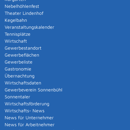
Amtliche Meldebestätigung ausstellen
Nebelhöhlenfest
Andere Strafanzeige stellen
Theater Lindenhof
Änderung bezüglich des Betriebs gentechnischer
Kegelbahn
Anlagen mitteilen
Veranstaltungskalender
Änderung der Gemeinschaftslizenz beantragen
Tennisplätze
Änderung des Entwicklungsziels einer Ökokonto-
Wirtschaft
Maßnahme beantragen
Gewerbestandort
Änderung des Wohnsitzes innerhalb derselben
Gewerbeflächen
Stadt oder Gemeinde melden
Gewerbeliste
Änderung nach Beantragung oder bei Bezug von
Gastronomie
Bürgergeld mitteilen
Übernachtung
Änderung persönlicher Daten der Hochschule
Wirtschaftsdaten
mitteilen
Gewerbeverein Sonnenbühl
Änderungen an die Krankenkasse melden
Sonnentaler
Anerkennung als gemeinnützige Stiftung
Wirtschaftsförderung
beantragen
Wirtschafts- News
Anerkennung als Pharmaberater beantragen
News für Unternehmer
Anerkennung als Prüf-, Zertifizierung- oder
News für Arbeitnehmer
Überwachungsstelle (PÜZ-Stelle) nach