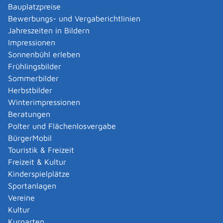
Verwaltungsverfahren beantragen
Bauplatzpreise
Allgemein bildende Schulen - zur Abendrealschule
Bewerbungs- und Vergaberichtlinien
anmelden
Jahreszeiten in Bildern
Als berechtigte Person Fahrzeugregisterauskunft
Impressionen
(Halterauskunft) beantragen
Sonnenbühl erleben
Als Servicedienstleisterin oder Servicedienstleister
Frühlingsbilder
im Rahmen der Geldwäscheaufsicht registrieren
Sommerbilder
Altenpfleger, Arbeitserzieher, Haus- und
Herbstbilder
Familienpfleger, Heilerziehungsassistent,
Winterimpressionen
Heilpädagoge, Jugend- und Heimerzieher,
Beratungen
Sozialarbeiter, Sozialpädagoge mit ausländischer
Polter und Flächenlosvergabe
Berufsausbildung – Erlaubnis zur Führung der
BürgerMobil
Berufsbezeichnung beantragen
Touristik & Freizeit
Altersrente - Rente bei vorzeitigem Eintritt in den
Freizeit & Kultur
Ruhestand beantragen
Kinderspielplätze
Altersrente für besonders langjährig Versicherte
Sportanlagen
beantragen
Vereine
Altersrente für schwerbehinderte Menschen
Kultur
beantragen
Kurgarten