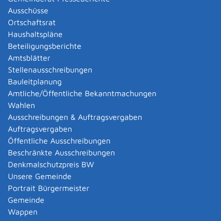
Abgelaufenen Führerschein neu ausstellen lassen
Ausschüsse
Abgeltungsteuer - Nichtveranlagungs-
Ortschaftsrat
Bescheinigung beantragen
Haushaltspläne
Abgeschlossenheitsbescheinigung zur Aufteilung
Beteiligungsberichte
eines Gebäudes beantragen
Amtsblätter
Abmeldung / Außerbetriebsetzung für ein Fahrzeug
Stellenausschreibungen
beantragen
Bauleitplanung
Abschriften, Ablichtungen, Vervielfältigungen und
Amtliche/Öffentliche Bekanntmachungen
Negative amtlich beglaubigen lassen
Wahlen
Abwasser entsorgen
Ausschreibungen & Auftragsvergaben
Abwasserbeseitigung - dezentrale Beseitigung von
Auftragsvergaben
Regenwasser beantragen oder anzeigen
Öffentliche Ausschreibungen
Abweichende Regelungen zum Schichtbetrieb
Beschränkte Ausschreibungen
beantragen
Denkmalschutzpreis BW
Abweichende Ruhezeit beantragen
Unsere Gemeinde
Adoption - Akteneinsicht beantragen
Portrait Bürgermeister
Adoption - sich als Adoptiveltern bewerben
Gemeinde
Adoption eines ausländischen Kindes -
Wappen
Beurkundung im Geburtenregister beantragen