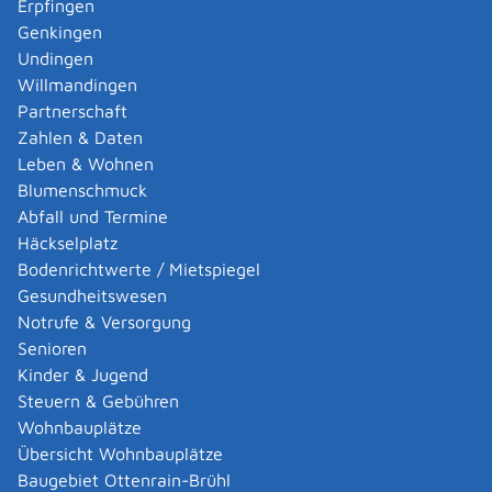
Erpfingen
Adoption eines ausländischen Kindes -
Genkingen
Umwandlung einer schwachen in eine starke
Undingen
Adoption beantragen
Willmandingen
Adoption eines deutschen Kindes - Beurkundung
Partnerschaft
von Amts wegen
Zahlen & Daten
Adoption eines erwachsenen Menschen beantragen
Leben & Wohnen
Adoptionspflege eines minderjährigen Kindes
Blumenschmuck
aufnehmen
Abfall und Termine
Adressänderung auf der eID-Karte beantragen
Häckselplatz
Adressbuch - Eintrag sperren lassen
Bodenrichtwerte / Mietspiegel
Akademische Gesundheitsberufe - Anerkennung der
Gesundheitswesen
Weiterbildung beantragen
Notrufe & Versorgung
Akademische Grade, Titel und Bezeichnungen bei
Senioren
anerkannten Spätaussiedlern - Gradumwandlungen
Kinder & Jugend
beantragen
Steuern & Gebühren
Akademische Grade, Titel und Bezeichnungen von
Wohnbauplätze
ausländischen Hochschulen führen
Übersicht Wohnbauplätze
Akteneinsicht in und außerhalb von
Baugebiet Ottenrain-Brühl