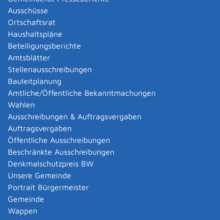
Abgelaufenen Führerschein neu ausstellen lassen
Ausschüsse
Abgeltungsteuer - Nichtveranlagungs-
Ortschaftsrat
Bescheinigung beantragen
Haushaltspläne
Abgeschlossenheitsbescheinigung zur Aufteilung
Beteiligungsberichte
eines Gebäudes beantragen
Amtsblätter
Abmeldung / Außerbetriebsetzung für ein Fahrzeug
Stellenausschreibungen
beantragen
Bauleitplanung
Abschriften, Ablichtungen, Vervielfältigungen und
Amtliche/Öffentliche Bekanntmachungen
Negative amtlich beglaubigen lassen
Wahlen
Abwasser entsorgen
Ausschreibungen & Auftragsvergaben
Abwasserbeseitigung - dezentrale Beseitigung von
Auftragsvergaben
Regenwasser beantragen oder anzeigen
Öffentliche Ausschreibungen
Abweichende Regelungen zum Schichtbetrieb
Beschränkte Ausschreibungen
beantragen
Denkmalschutzpreis BW
Abweichende Ruhezeit beantragen
Unsere Gemeinde
Adoption - Akteneinsicht beantragen
Portrait Bürgermeister
Adoption - sich als Adoptiveltern bewerben
Gemeinde
Adoption eines ausländischen Kindes -
Wappen
Beurkundung im Geburtenregister beantragen