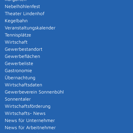
Amtliche Meldebestätigung ausstellen
Nebelhöhlenfest
Andere Strafanzeige stellen
Theater Lindenhof
Änderung bezüglich des Betriebs gentechnischer
Kegelbahn
Anlagen mitteilen
Veranstaltungskalender
Änderung der Gemeinschaftslizenz beantragen
Tennisplätze
Änderung des Entwicklungsziels einer Ökokonto-
Wirtschaft
Maßnahme beantragen
Gewerbestandort
Änderung des Wohnsitzes innerhalb derselben
Gewerbeflächen
Stadt oder Gemeinde melden
Gewerbeliste
Änderung nach Beantragung oder bei Bezug von
Gastronomie
Bürgergeld mitteilen
Übernachtung
Änderung persönlicher Daten der Hochschule
Wirtschaftsdaten
mitteilen
Gewerbeverein Sonnenbühl
Änderungen an die Krankenkasse melden
Sonnentaler
Anerkennung als gemeinnützige Stiftung
Wirtschaftsförderung
beantragen
Wirtschafts- News
Anerkennung als Pharmaberater beantragen
News für Unternehmer
Anerkennung als Prüf-, Zertifizierung- oder
News für Arbeitnehmer
Überwachungsstelle (PÜZ-Stelle) nach