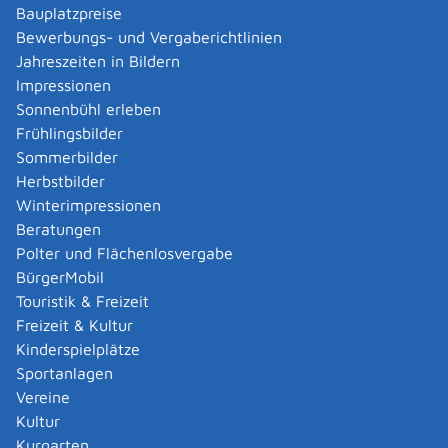
Verwaltungsverfahren beantragen
Bauplatzpreise
Allgemein bildende Schulen - zur Abendrealschule
Bewerbungs- und Vergaberichtlinien
anmelden
Jahreszeiten in Bildern
Als berechtigte Person Fahrzeugregisterauskunft
Impressionen
(Halterauskunft) beantragen
Sonnenbühl erleben
Als Servicedienstleisterin oder Servicedienstleister
Frühlingsbilder
im Rahmen der Geldwäscheaufsicht registrieren
Sommerbilder
Altenpfleger, Arbeitserzieher, Haus- und
Herbstbilder
Familienpfleger, Heilerziehungsassistent,
Winterimpressionen
Heilpädagoge, Jugend- und Heimerzieher,
Beratungen
Sozialarbeiter, Sozialpädagoge mit ausländischer
Polter und Flächenlosvergabe
Berufsausbildung – Erlaubnis zur Führung der
BürgerMobil
Berufsbezeichnung beantragen
Touristik & Freizeit
Altersrente - Rente bei vorzeitigem Eintritt in den
Freizeit & Kultur
Ruhestand beantragen
Kinderspielplätze
Altersrente für besonders langjährig Versicherte
Sportanlagen
beantragen
Vereine
Altersrente für schwerbehinderte Menschen
Kultur
beantragen
Kurgarten