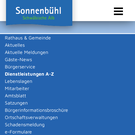
Rathaus & Gemeinde
Aktuelles
Sie sind hier:
Startseite Sonnenbühl
/
Rathaus & Gemeinde
/
Bürgerservice
/
Dienstleistungen A-Z
Aktuelle Meldungen
Gäste-News
Dienstleistungen A-Z
Bürgerservice
Dienstleistungen A-Z
Leistungen
Lebenslagen
Mitarbeiter
Amtsblatt
Die Beschreibungen der Dienstleistungen erklären eine
Satzungen
Vielzahl von kommunalen und staatlichen
Bürgerinformationsbroschüre
Verwaltungsvorgängen. Insbesondere erhalten Sie
Ortschaftsverwaltungen
Informationen zu den erforderlichen Unterlagen die zu
Schadensmeldung
einer bestimmen Verwaltungsdienstleistung notwendig
e-Formulare